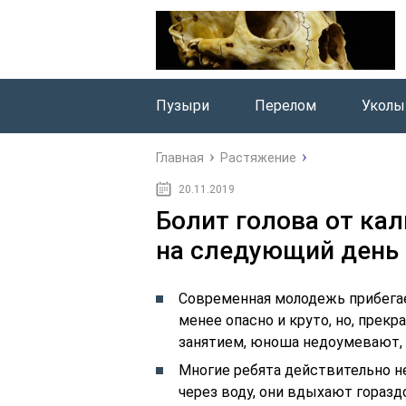
Пузыри
Перелом
Уколы
Главная
Растяжение
20.11.2019
Болит голова от кал
на следующий день
Современная молодежь прибегает
менее опасно и круто, но, прек
занятием, юноша недоумевают, п
Многие ребята действительно н
через воду, они вдыхают горазд