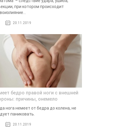
атома – следствие удара, ушиба,
екции, при котором происходит
воизлияние...
20.11.2019
меет бедро правой ноги с внешней
ороны: причины, онемело
да нога немеет от бедра до колена, не
дует паниковать.
20.11.2019