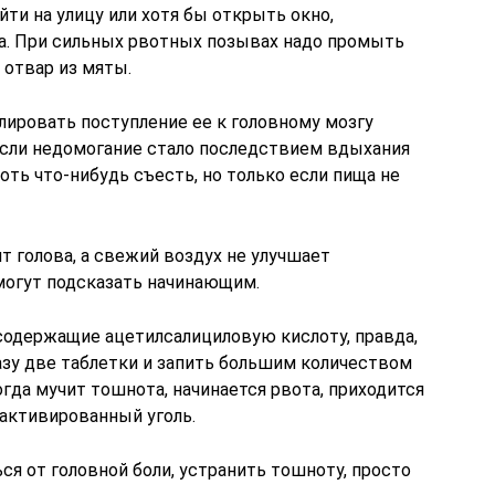
йти на улицу или хотя бы открыть окно,
а. При сильных рвотных позывах надо промыть
 отвар из мяты.
лировать поступление ее к головному мозгу
Если недомогание стало последствием вдыхания
оть что-нибудь съесть, но только если пища не
ит голова, а свежий воздух не улучшает
могут подсказать начинающим.
содержащие ацетилсалициловую кислоту, правда,
азу две таблетки и запить большим количеством
огда мучит тошнота, начинается рвота, приходится
активированный уголь.
ся от головной боли, устранить тошноту, просто