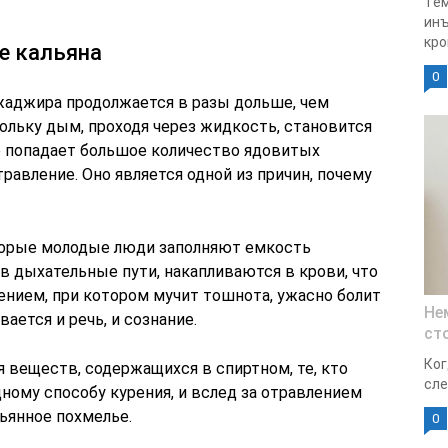
Гем
инъ
кро
е кальяна
0
жаджира продолжается в разы дольше, чем
ольку дым, проходя через жидкость, становится
кие попадает большое количество ядовитых
авление. Оно является одной из причин, почему
торые молодые люди заполняют емкость
в дыхательные пути, накапливаются в крови, что
ением, при котором мучит тошнота, ужасно болит
Не
ается и речь, и сознание.
ст
Ког
 веществ, содержащихся в спиртном, те, кто
сле
ному способу курения, и вслед за отравлением
ьянное похмелье.
0