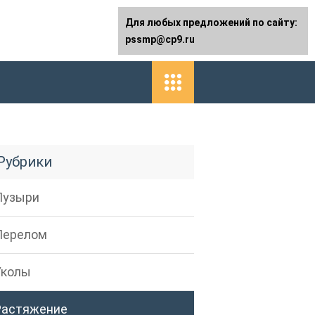
Для любых предложений по сайту:
pssmp@cp9.ru
Рубрики
Пузыри
Перелом
Уколы
Растяжение