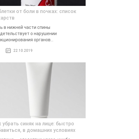
блетки от боли в почках: список
карств
ь в нижней части спины
детельствует о нарушении
кционирования органов...
22.10.2019
к убрать синяк на лице: быстро
бавиться, в домашних условиях