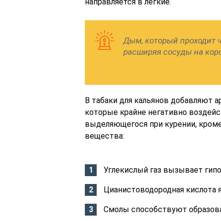
направляется в легкие.
Дым, который проходит ч
расширяя сосуды на кор
В табаки для кальянов добавляют 
которые крайне негативно воздейс
выделяющегося при курении, кроме
вещества:
Углекислый газ вызывает гип
Цианистоводородная кислота я
Смолы способствуют образова