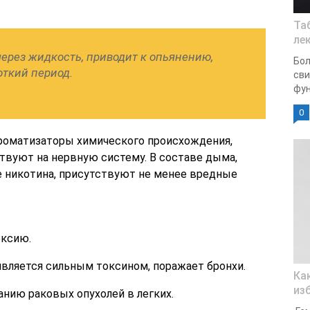
Та
ле
ерез жидкость, приводит к опьянению,
Бол
откий период.
сви
фун
0
ароматизаторы химического происхождения,
твуют на нервную систему. В составе дыма,
 никотина, присутствуют не менее вредные
оксию.
вляется сильным токсином, поражает бронхи.
Ка
из
нию раковых опухолей в легких.